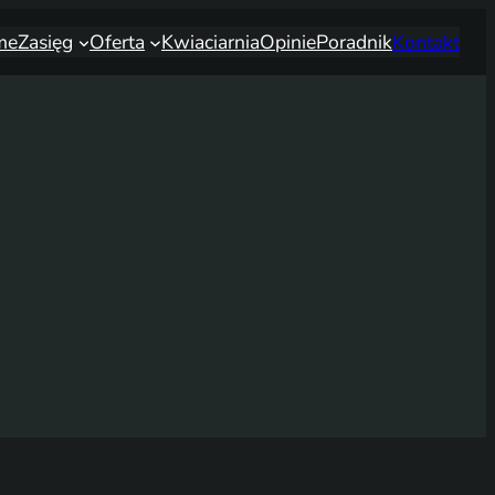
me
Zasięg
Oferta
Kwiaciarnia
Opinie
Poradnik
Kontakt