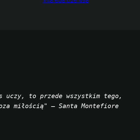
+48 608 026 498
s uczy, to przede wszystkim tego, 
oza miłością" — Santa Montefiore