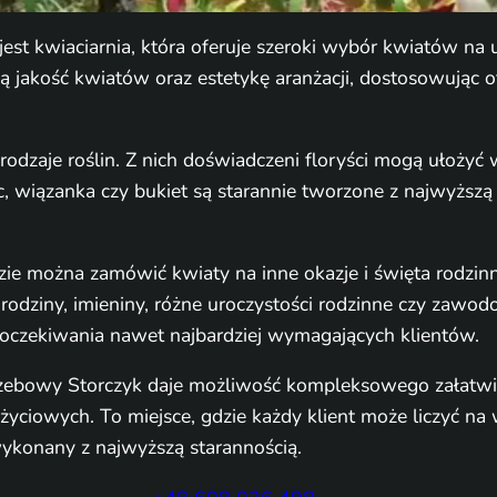
t kwiaciarnia, która oferuje szeroki wybór kwiatów na ur
ą jakość kwiatów oraz estetykę aranżacji, dostosowując of
odzaje roślin. Z nich doświadczeni floryści mogą ułożyć 
wiązanka czy bukiet są starannie tworzone z najwyższą 
 gdzie można zamówić kwiaty na inne okazje i święta rod
urodziny, imieniny, różne uroczystości rodzinne czy zawod
ć oczekiwania nawet najbardziej wymagających klientów.
grzebowy Storczyk daje możliwość kompleksowego załatwie
yciowych. To miejsce, gdzie każdy klient może liczyć na
ykonany z najwyższą starannością.